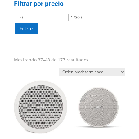
Filtrar por precio
Precio
Precio
mínimo
máximo
Filtrar
Mostrando 37–48 de 177 resultados