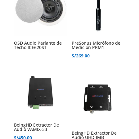
OSD Audio Parlante de
PreSonus Micrófono de
Techo ICE620ST
Medición PRM1
S/
269.00
BeingHD Extractor De
Audio VAMIX-33
BeingHD Extractor De
Audio UHD-JMB
S/
450.00