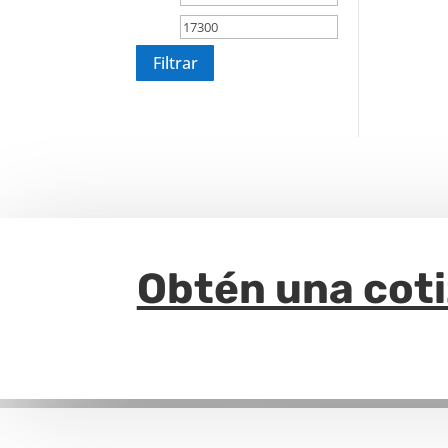
mínimo
máximo
Filtrar
Obtén una cot