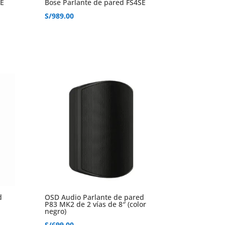
SE
Bose Parlante de pared FS4SE
S/
989.00
d
OSD Audio Parlante de pared
P83 MK2 de 2 vías de 8″ (color
negro)
S/
699.00