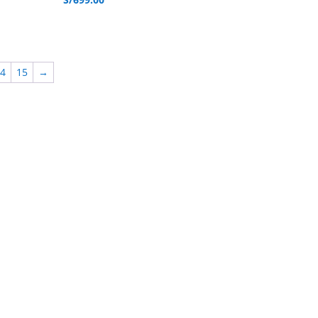
4
15
→