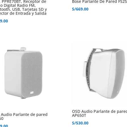
, PPRE70BT, Receptor de
Bose Parlante De Pared FS2
o Digital Radio FM,
S/
669.00
tooth, USB, Tarjetas SD y
ctor de Entrada y Salida
9.00
OSD Audio Parlante de pare
Audio Parlante de pared
AP650T
50
S/
530.00
9.00