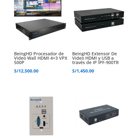
BeingHD Procesador de
BeingHD Extensor De
Video Wall HDMI 4×3 VPX
Video HDMI y USB a
500P
través de IP IPF-900TR
S/
12,500.00
S/
1,450.00