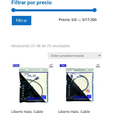
Filtrar por precio
Precio
Precio
Precio:
S/0
—
S/17,300
Filtrar
mínimo
máximo
Mostrando 37–48 de 75 resultados
Liberty Halo, Cable
Liberty Halo, Cable